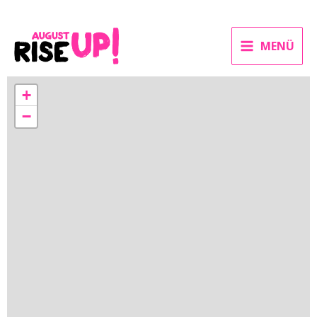
MENÜ
+
−