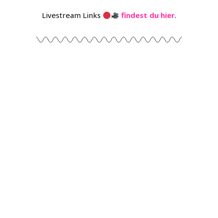
Livestream Links
findest du hier
.
Mach mit!
Ob als Helfer:in, Redner:in,
Teilnehmer:in oder nur mal
vorbeischauen..
LOS GEHTS!
Offener Brief