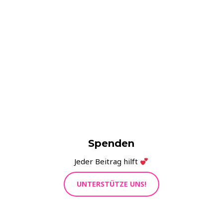
Zeige deine Unterstützung als
Privatperson oder Person d.
öffentlichen Lebens!
MITZEICHNEN!
Spenden
Jeder Beitrag hilft
UNTERSTÜTZE UNS!